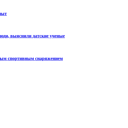
пыт
люди, выяснили датские ученые
тным спортивным снаряжением