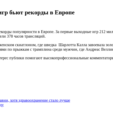
гр бьют рекорды в Европе
корды популярности в Европе. За первые выходные игр 212 мил
ели 378 часов трансляций.
енским скиатлоном, где шведка Шарлотта Калла завоевала золот
ями по прыжкам с трамплина среди мужчин, где Андреас Веллин
интерес публики помогают высокопрофессиональные комментатор
авии, хотя здравоохранение стало лучше
оду