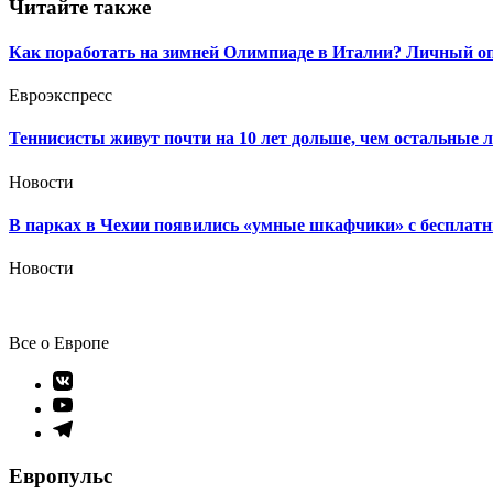
записям
Читайте также
Как поработать на зимней Олимпиаде в Италии? Личный о
Евроэкспресс
Теннисисты живут почти на 10 лет дольше, чем остальные 
Новости
В парках в Чехии появились «умные шкафчики» с беспла
Новости
Все о Европе
Элемент
меню
Элемент
меню
Элемент
меню
Европульс