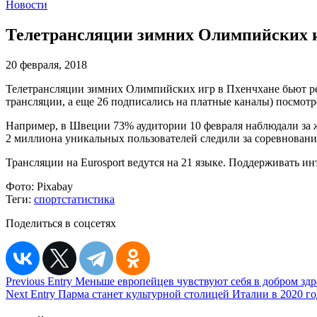
Новости
Телетрансляции зимних Олимпийских и
20 февраля, 2018
Телетрансляции зимних Олимпийских игр в Пхенчхане бьют ре
трансляции, а еще 26 подписались на платные каналы) посмотр
Например, в Швеции 73% аудитории 10 февраля наблюдали за ж
2 миллиона уникальных пользователей следили за соревновани
Трансляции на Eurosport ведутся на 21 языке. Поддерживать 
Фото:
Pixabay
Теги:
спорт
статистика
Поделиться в соцсетях
Навигация
Previous Entry
Меньше европейцев чувствуют себя в добром здр
Next Entry
Парма станет культурной столицей Италии в 2020 г
по