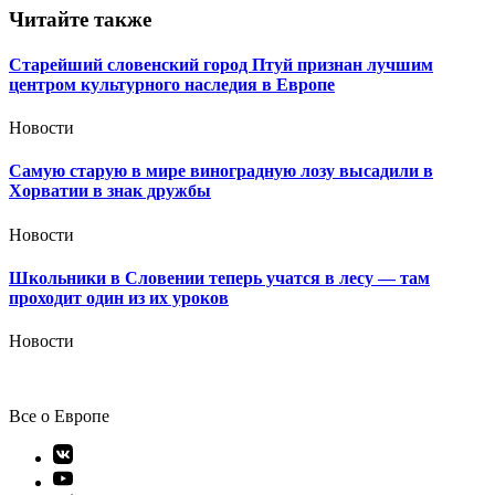
Читайте также
Старейший словенский город Птуй признан лучшим
центром культурного наследия в Европе
Новости
Самую старую в мире виноградную лозу высадили в
Хорватии в знак дружбы
Новости
Школьники в Словении теперь учатся в лесу — там
проходит один из их уроков
Новости
Все о Европе
Элемент
меню
Элемент