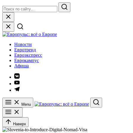
Skip
Search
to
for:
Search
content
Close
Европульс: всё о Европе
Новости
Евротренд
Евроэкспресс
Еврокампус
Афиша
Элемент
меню
Элемент
меню
Элемент
меню
Menu
Search
Наверх