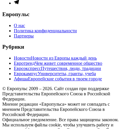
меню
Элемент
меню
Европульс
О нас
Политика конфиденциальности
Партнеры
Рубрики
Новости
Новости из Европы каждый день
Евротренд
Чем живет современное общество
Евроэкспресс
Путешествия, люди, традиции
Еврокампус
Университеты, гранты, учеба
Афиша
Европейские события в твоем городе
© Европульс 2009 – 2026. Сайт создан при поддержке
Представительства Европейского Союза в Российской
Федерации.
Мнение редакции «Европульса» может не совпадать с
мнением Представительства Европейского Союза в
Российской Федерации.
Официальное уведомление. Все права защищены законом.
Мы используем файлы cookie, чтобы улучшить работу и