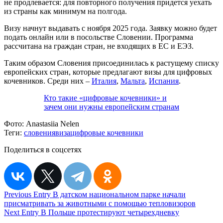
не продлевается: для повторного получения придется уехать
из страны как минимум на полгода.
Визу начнут выдавать с ноября 2025 года. Заявку можно будет
подать онлайн или в посольстве Словении. Программа
рассчитана на граждан стран, не входящих в ЕС и ЕЭЗ.
Таким образом Словения присоединилась к растущему списку
европейских стран, которые предлагают визы для цифровых
кочевников. Среди них –
Италия
,
Мальта
,
Испания
.
Кто такие «цифровые кочевники» и
зачем они нужны европейским странам
Фото:
Anastasiia Nelen
Теги:
словения
виза
цифровые кочевники
Поделиться в соцсетях
Навигация
Previous Entry
В датском национальном парке начали
присматривать за животными с помощью тепловизоров
по
Next Entry
В Польше протестируют четырехдневку
записям