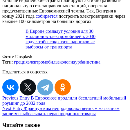
Многие европейские страны планируют активно развивать
национальную сеть заправочных станций, опережая
предусмотренные Еврокомиссией темпы. Так, Венгрия к
концу 2021 года
собирается
построить электрозаправки через
каждые 100 километров на больших дорогах.
В Европе создадут условия для 30
миллионов электромобилей к 2030
году, чтобы сократить парниковые
выбросы от транспорта
Фото:
Unsplash
Теги:
греция
электромобиль
экология
урбанистика
Поделиться в соцсетях
Навигация
Previous Entry
В Евросоюзе продлили бесплатный мобильный
роуминг до 2032 года
по
Next Entry
Французским непродовольственным магазинам
записям
запретят выбрасывать нераспроданные товары
Читайте также