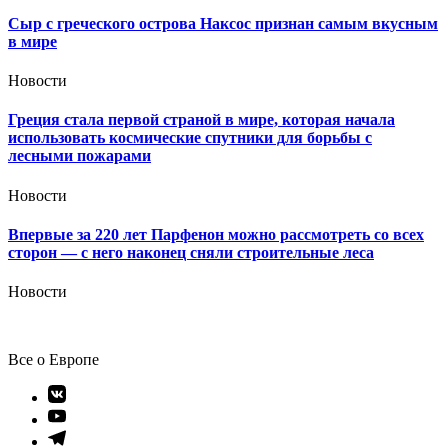
Сыр с греческого острова Наксос признан самым вкусным
в мире
Новости
Греция стала первой страной в мире, которая начала
использовать космические спутники для борьбы с
лесными пожарами
Новости
Впервые за 220 лет Парфенон можно рассмотреть со всех
сторон — с него наконец сняли строительные леса
Новости
Все о Европе
Элемент
меню
Элемент
меню
Элемент