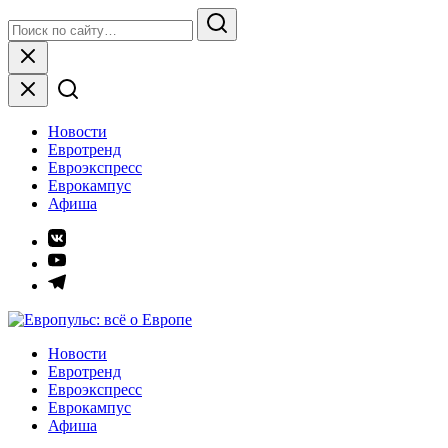
Skip
Search
to
for:
Search
content
Close
Новости
Евротренд
Евроэкспресс
Еврокампус
Афиша
Элемент
меню
Элемент
меню
Элемент
меню
Европульс: всё о Европе
Новости
Евротренд
Евроэкспресс
Еврокампус
Афиша