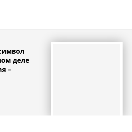
 символ
мом деле
я –