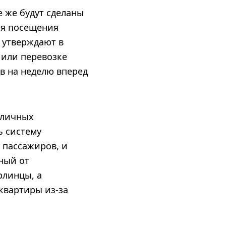
е же будут сделаны
ля посещения
, утверждают в
е или перевозке
в на неделю вперед
 личных
ь систему
 пассажиров, и
ный от
рлинцы, а
квартиры из-за