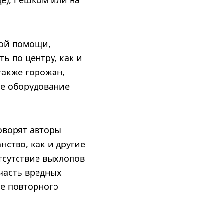
де), пешком или на
рой помощи,
ь по центру, как и
также горожан,
ое оборудование
говорят авторы
ство, как и другие
тсутствие выхлопов
часть вредных
те повторного