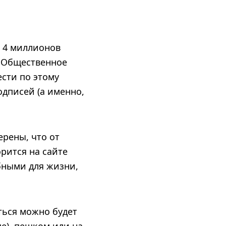
з 4 миллионов
. Общественное
ести по этому
одписей (а именно,
ерены, что от
рится на сайте
обными для жизни,
ться можно будет