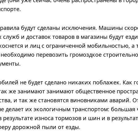
де (они уже сейчас очень распространены в горо
спорте.
 правила будут сделаны исключения. Машины ско
служб и доставок товаров в магазины будут ездит
коснется и лиц с ограниченной мобильностью, а 
 необходимо перевозить громоздкое строительн
ументы.
обилей не будет сделано никаких поблажек. Как 
так же занимают занимают общественное простран
тва, и так же становятся виновниками аварий. О
не делает их экологичным транспортом: большая 
в результате износа тормозов и шин и в результа
феру дорожной пыли от езды.