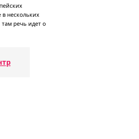
опейских
е в нескольких
 там речь идет о
нтр