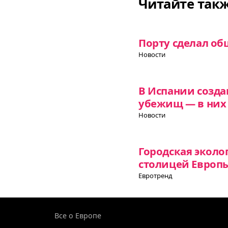
Читайте так
Порту сделал об
Новости
В Испании созда
убежищ — в них 
Новости
Городская эколо
столицей Европы
Евротренд
Все о Европе