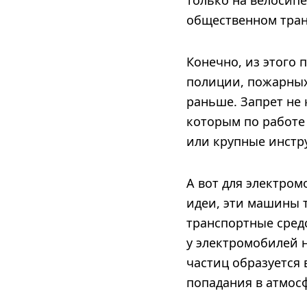
только на велосипе
общественном тран
Конечно, из этого
полиции, пожарных 
раньше. Запрет не 
которым по работе
или крупные инстр
А вот для электром
идеи, эти машины 
транспортные средс
у электромобилей 
частиц образуется 
попадания в атмос