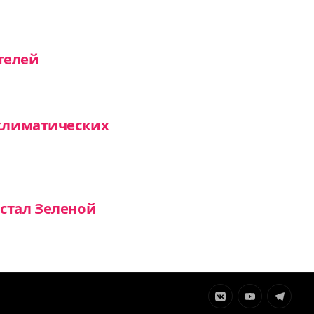
телей
 климатических
стал Зеленой
Элемент
Элемент
Элемент