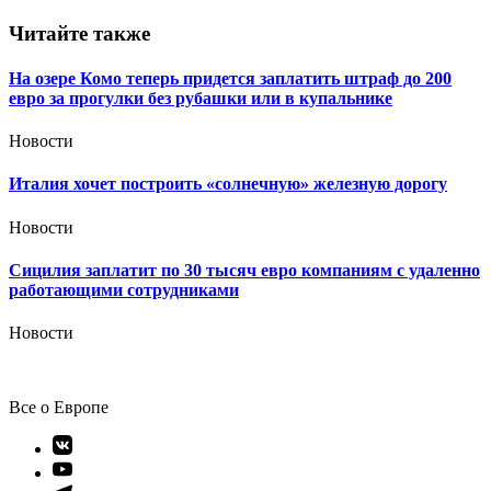
Читайте также
На озере Комо теперь придется заплатить штраф до 200
евро за прогулки без рубашки или в купальнике
Новости
Италия хочет построить «солнечную» железную дорогу
Новости
Сицилия заплатит по 30 тысяч евро компаниям с удаленно
работающими сотрудниками
Новости
Все о Европе
Элемент
меню
Элемент
меню