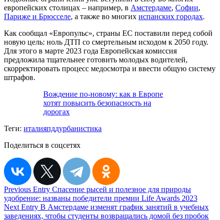
европейских столицах – например, в
Амстердаме
,
Софии
,
Париже и Брюсселе
, а также во многих
испанских городах
.
Как сообщал «Европульс», страны ЕС поставили перед собой
новую цель: ноль ДТП со смертельным исходом к 2050 году.
Для этого в марте 2023 года Европейская комиссия
предложила тщательнее готовить молодых водителей,
скорректировать процесс медосмотра и ввести общую систему
штрафов.
Вождение по-новому: как в Европе
хотят повысить безопасность на
дорогах
Теги:
италия
пдд
урбанистика
Поделиться в соцсетях
Навигация
Previous Entry
Спасение рысей и полезное для природы
удобрение: названы победители премии Life Awards 2023
по
Next Entry
В Амстердаме изменят график занятий в учебных
записям
заведениях, чтобы студенты возвращались домой без пробок