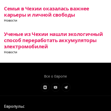
Семья в Чехии оказалась важнее
карьеры и личной свободы
Новости
Ученые из Чехии нашли экологичный
способ переработать аккумуляторы
электромобилей
Новости
Все о Европе
Элемент
Элемент
Элемент
меню
меню
меню
Европульс