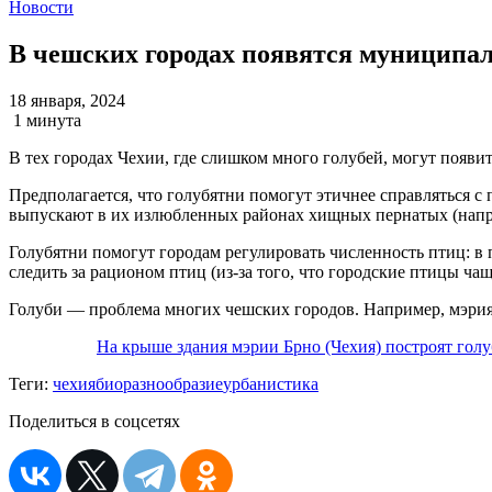
Новости
В чешских городах появятся муниципа
18 января, 2024
1 минута
В тех городах Чехии, где слишком много голубей, могут появ
Предполагается, что голубятни помогут этичнее справляться 
выпускают в их излюбленных районах хищных пернатых (напри
Голубятни помогут городам регулировать численность птиц: в
следить за рационом птиц (из-за того, что городские птицы чаще
Голуби — проблема многих чешских городов. Например, мэрия
На крыше здания мэрии Брно (Чехия) построят гол
Теги:
чехия
биоразнообразие
урбанистика
Поделиться в соцсетях