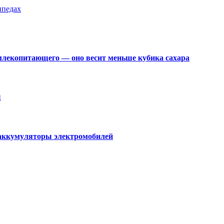
ипедах
млекопитающего — оно весит меньше кубика сахара
ы
 аккумуляторы электромобилей