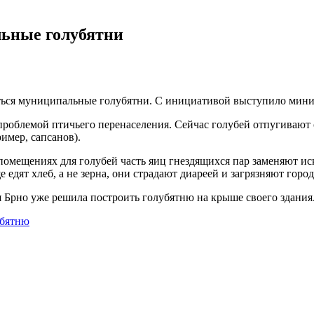
льные голубятни
иться муниципальные голубятни. С инициативой выступило мини
с проблемой птичьего перенаселения. Сейчас голубей отпугиваю
мер, сапсанов).
 помещениях для голубей часть яиц гнездящихся пар заменяют и
 едят хлеб, а не зерна, они страдают диареей и загрязняют город
 Брно уже решила построить голубятню на крыше своего здания
убятню