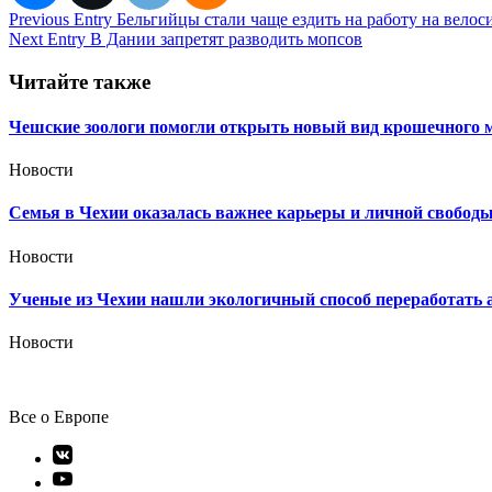
Навигация
Previous Entry
Бельгийцы стали чаще ездить на работу на велос
Next Entry
В Дании запретят разводить мопсов
по
записям
Читайте также
Чешские зоологи помогли открыть новый вид крошечного 
Новости
Семья в Чехии оказалась важнее карьеры и личной свобод
Новости
Ученые из Чехии нашли экологичный способ переработать
Новости
Все о Европе
Элемент
меню
Элемент