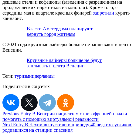
дешевые отели и кофешопы (заведения с разрешением на
продажу легких наркотиков из конопли). Кроме того, с
середины мая в квартале красных фонарей
запретили
курить
каннабис.
Власти Амстердама планируют
вернуть город жителям
С 2021 года круизные лайнеры больше не заплывают в центр
Венеции.
Круизные лайнеры больше не будут
заплывать в центр Венеции
Теги:
туризм
нидерланды
Поделиться в соцсетях
Навигация
Previous Entry
В Венгрии пациентам с шизофренией начали
помогать с помощью виртуальной реальности
по
Next Entry
В Чехии выпустили в природу 40 редких сусликов,
записям
родившихся на станции спасения