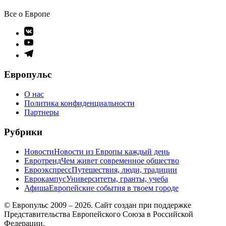
Все о Европе
Элемент
меню
Элемент
меню
Элемент
меню
Европульс
О нас
Политика конфиденциальности
Партнеры
Рубрики
Новости
Новости из Европы каждый день
Евротренд
Чем живет современное общество
Евроэкспресс
Путешествия, люди, традиции
Еврокампус
Университеты, гранты, учеба
Афиша
Европейские события в твоем городе
© Европульс 2009 – 2026. Сайт создан при поддержке
Представительства Европейского Союза в Российской
Федерации.