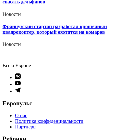
спасать дельфинов
Новости
Французский стартап разработал крошечный
квадрокоптер, который охотится на комаров
Новости
Все о Европе
Элемент
меню
Элемент
меню
Элемент
меню
Европульс
О нас
Политика конфиденциальности
Партнеры
Рубрики