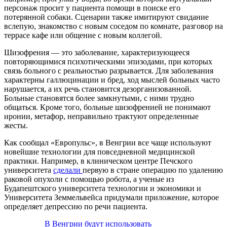
персонаж просит у пациента помощи в поиске его
потерянной собаки. Сценарии также имитируют свидание
вслепую, знакомство с новым соседом по комнате, разговор на
террасе кафе или общение с новым коллегой.
Шизофрения — это заболевание, характеризующееся
повторяющимися психотическими эпизодами, при которых
связь больного с реальностью разрывается. Для заболевания
характерны галлюцинации и бред, ход мыслей больных часто
нарушается, а их речь становится дезорганизованной.
Больные становятся более замкнутыми, с ними трудно
общаться. Кроме того, больные шизофренией не понимают
иронии, метафор, неправильно трактуют определенные
жесты.
Как сообщал «Европульс», в Венгрии все чаще используют
новейшие технологии для повседневной медицинской
практики. Например, в клиническом центре Печского
университета
сделали
первую в стране операцию по удалению
раковой опухоли с помощью робота, а ученые из
Будапештского университета технологии и экономики и
Университета Земмельвейса придумали приложение, которое
определяет депрессию по речи пациента.
В Венгрии будут использовать