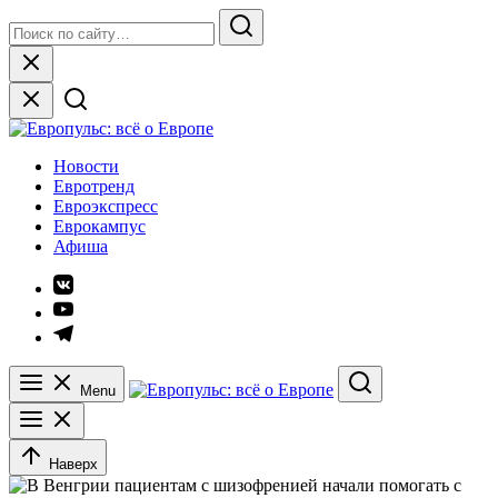
Skip
Search
to
for:
Search
content
Close
Европульс: всё о Европе
Новости
Евротренд
Евроэкспресс
Еврокампус
Афиша
Элемент
меню
Элемент
меню
Элемент
меню
Menu
Search
Наверх