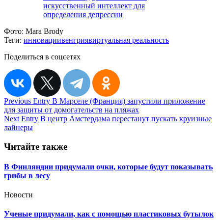
искусственный интеллект для
определения депрессии
Фото:
Mara Brody
Теги:
инновации
венгрия
виртуальная реальность
Поделиться в соцсетях
Навигация
Previous Entry
В Марселе (Франция) запустили приложение
для защиты от домогательств на пляжах
по
Next Entry
В центр Амстердама перестанут пускать круизные
записям
лайнеры
Читайте также
В Финляндии придумали очки, которые будут показывать
грибы в лесу
Новости
Ученые придумали, как с помощью пластиковых бутылок