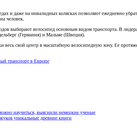
ипедах и даже на инвалидных колясках позволяют ежедневно убр
на человек.
родов выбирают велосипед основным видом транспорта. В лиде
дельберг (Германия) и Мальме (Швеция).
и весь свой центр в масштабную велосипедную зону. Ее протяже
ный транспорт в Европе
 можно научиться, выяснили немецкие ученые
 жуков уникальные древние книги