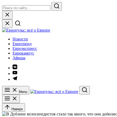
Skip
Search
to
for:
Search
content
Close
Европульс: всё о Европе
Новости
Евротренд
Евроэкспресс
Еврокампус
Афиша
Элемент
меню
Элемент
меню
Элемент
меню
Menu
Search
Наверх