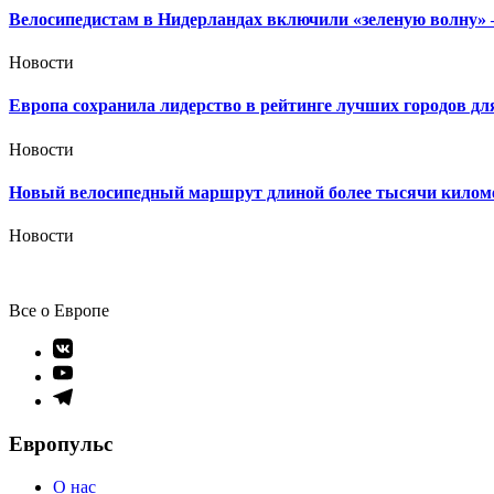
Велосипедистам в Нидерландах включили «зеленую волну» 
Новости
Европа сохранила лидерство в рейтинге лучших городов дл
Новости
Новый велосипедный маршрут длиной более тысячи килом
Новости
Все о Европе
Элемент
меню
Элемент
меню
Элемент
меню
Европульс
О нас