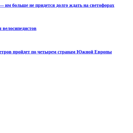
— им больше не придется долго ждать на светофорах
я велосипедистов
етров пройдет по четырем странам Южной Европы