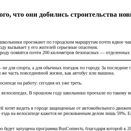
ого, что они добились строительства но
а школьники проезжают по городским маршрутам почти вдвое чаще
оду вызывает у его жителей серьезные опасения.
городу появятся почти 200 километров безопасных — отделенны
е для спорта, а для обычных поездок по городу. За последние п
я же часть повседневной жизни, как автобус или машина.
сипеде на работу: сегодня их уже треть.
на велосипедах. В прошлом году школьники проехали по такому 
ей хотят видеть в городе защищенные от автомобильного движе
 езда на велосипеде кажется не рискованным делом лишь 59%. Е
 будет запущена программа BusConnects, благодаря которой к 20