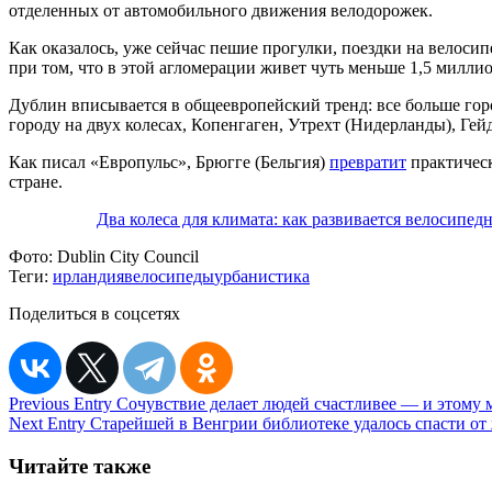
отделенных от автомобильного движения велодорожек.
Как оказалось, уже сейчас пешие прогулки, поездки на велос
при том, что в этой агломерации живет чуть меньше 1,5 миллио
Дублин вписывается в общеевропейский тренд: все больше го
городу на двух колесах, Копенгаген, Утрехт (Нидерланды), Гей
Как писал «Европульс», Брюгге (Бельгия)
превратит
практическ
стране.
Два колеса для климата: как развивается велосипед
Фото:
Dublin City Council
Теги:
ирландия
велосипеды
урбанистика
Поделиться в соцсетях
Навигация
Previous Entry
Сочувствие делает людей счастливее — и этому
Next Entry
Старейшей в Венгрии библиотеке удалось спасти от
по
записям
Читайте также