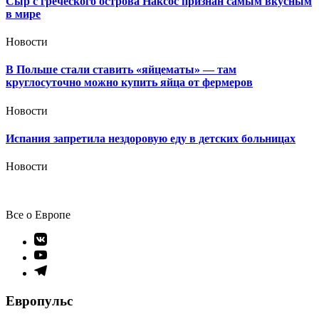
Сыр с греческого острова Наксос признан самым вкусным
в мире
Новости
В Польше стали ставить «яйцематы» — там
круглосуточно можно купить яйца от фермеров
Новости
Испания запретила нездоровую еду в детских больницах
Новости
Все о Европе
Элемент
меню
Элемент
меню
Элемент
меню
Европульс