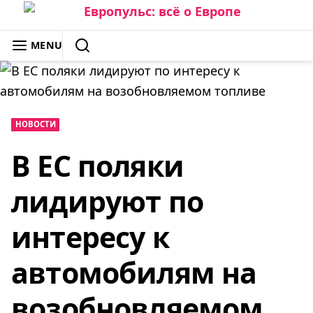
Skip
to
ЕВРОПУЛЬС: ВСЁ О ЕВРОПЕ
MENU
content
SEARCH
НОВОСТИ
В ЕС поляки
лидируют по
интересу к
автомобилям на
возобновляемом