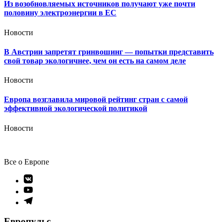
Из возобновляемых источников получают уже почти
половину электроэнергии в ЕС
Новости
В Австрии запретят гринвошинг — попытки представить
свой товар экологичнее, чем он есть на самом деле
Новости
Европа возглавила мировой рейтинг стран с самой
эффективной экологической политикой
Новости
Все о Европе
Элемент
меню
Элемент
меню
Элемент
меню
Европульс