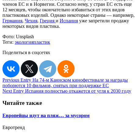
членов ЕС и в Норвегии. Согласно нему, у стран ЕС есть еще
12 месяцев, чтобы окончательно избавиться от этих видов
пластиковых изделий. Однако некоторые страны — например,
Германия
,
Чехия
,
Греция
и
Испания
уже запретили продажу
некоторых видов пластика.
Фото:
Unsplash
Теги:
экология
пластик
Поделиться в соцсетях
Навигация
Previous Entry
На 74-м Каннском кинофестивале за награды
поборются 10 фильмов, снятых при поддержке ЕС
по
Next Entry
Испания полностью откажется от угля к 2030 году
записям
Читайте также
Европейцы идут на пляж… за мусором
Евротренд