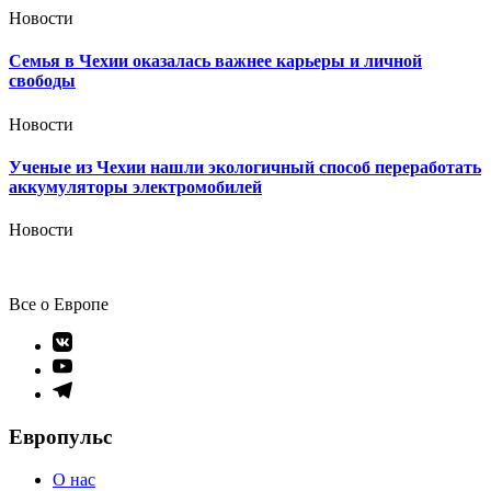
Новости
Семья в Чехии оказалась важнее карьеры и личной
свободы
Новости
Ученые из Чехии нашли экологичный способ переработать
аккумуляторы электромобилей
Новости
Все о Европе
Элемент
меню
Элемент
меню
Элемент
меню
Европульс
О нас