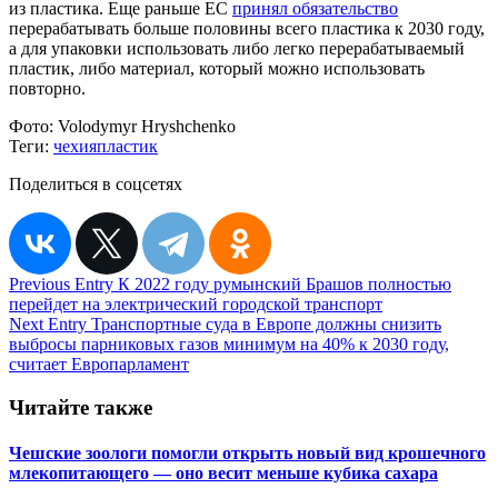
из пластика. Еще раньше ЕС
принял обязательство
перерабатывать больше половины всего пластика к 2030 году,
а для упаковки использовать либо легко перерабатываемый
пластик, либо материал, который можно использовать
повторно.
Фото:
Volodymyr Hryshchenko
Теги:
чехия
пластик
Поделиться в соцсетях
Навигация
Previous Entry
К 2022 году румынский Брашов полностью
перейдет на электрический городской транспорт
по
Next Entry
Транспортные суда в Европе должны снизить
записям
выбросы парниковых газов минимум на 40% к 2030 году,
считает Европарламент
Читайте также
Чешские зоологи помогли открыть новый вид крошечного
млекопитающего — оно весит меньше кубика сахара