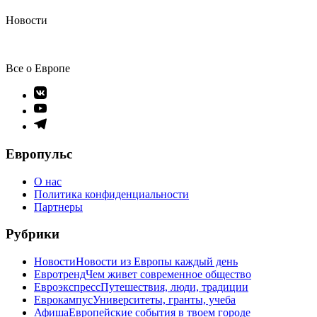
Новости
Все о Европе
Элемент
меню
Элемент
меню
Элемент
меню
Европульс
О нас
Политика конфиденциальности
Партнеры
Рубрики
Новости
Новости из Европы каждый день
Евротренд
Чем живет современное общество
Евроэкспресс
Путешествия, люди, традиции
Еврокампус
Университеты, гранты, учеба
Афиша
Европейские события в твоем городе