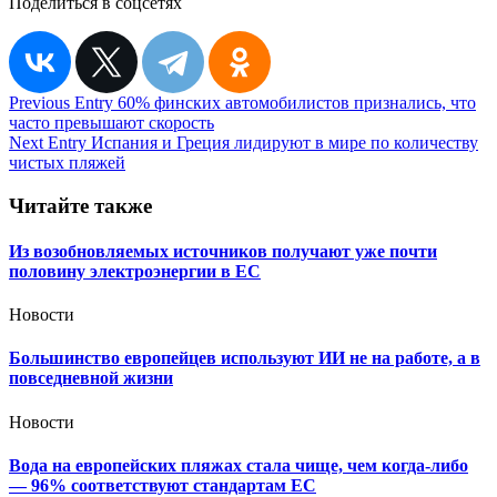
Поделиться в соцсетях
Навигация
Previous Entry
60% финских автомобилистов признались, что
часто превышают скорость
по
Next Entry
Испания и Греция лидируют в мире по количеству
записям
чистых пляжей
Читайте также
Из возобновляемых источников получают уже почти
половину электроэнергии в ЕС
Новости
Большинство европейцев используют ИИ не на работе, а в
повседневной жизни
Новости
Вода на европейских пляжах стала чище, чем когда-либо
— 96% соответствуют стандартам ЕС