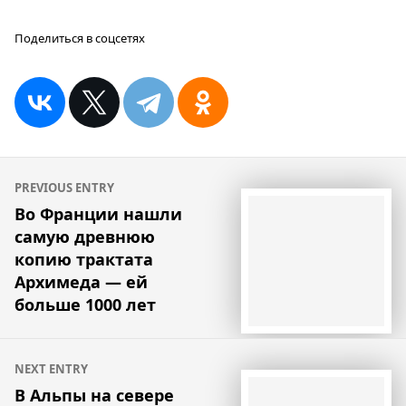
Поделиться в соцсетях
Навигация
PREVIOUS ENTRY
по
Во Франции нашли
самую древнюю
записям
копию трактата
Архимеда — ей
больше 1000 лет
NEXT ENTRY
В Альпы на севере