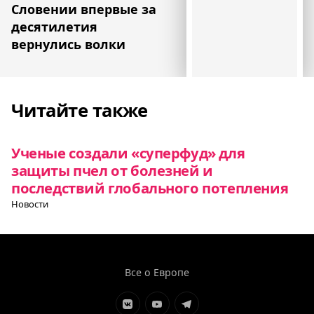
Словении впервые за
десятилетия
вернулись волки
Читайте также
Ученые создали «суперфуд» для
защиты пчел от болезней и
последствий глобального потепления
Новости
Все о Европе