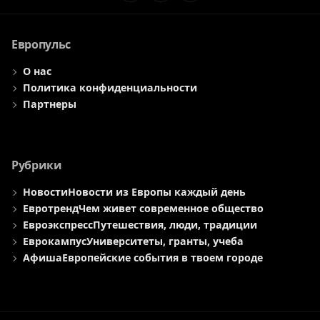
Элемент
Элемент
Элемент
меню
меню
меню
Европульс
О нас
Политика конфиденциальности
Партнеры
Рубрики
Новости
Новости из Европы каждый день
Евротренд
Чем живет современное общество
Евроэкспресс
Путешествия, люди, традиции
Еврокампус
Университеты, гранты, учеба
Афиша
Европейские события в твоем городе