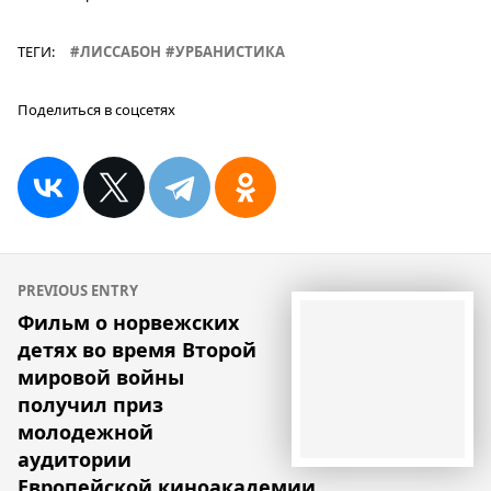
ТЕГИ:
ЛИССАБОН
УРБАНИСТИКА
Поделиться в соцсетях
Навигация
PREVIOUS ENTRY
по
Фильм о норвежских
детях во время Второй
записям
мировой войны
получил приз
молодежной
аудитории
Европейской киноакадемии