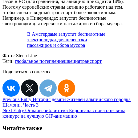
газов в ЕС (для сравнения, на авиацию приходится 14%).
Поэтому европейские страны активно работают над тем,
чтобы сделать водный транспорт более экологичным.
Например, в Нидерландах запустят беспилотные
электролодки для перевозки пассажиров и сбора мусора.
В Амстердаме запустят беспилотные
электролодки для перевозки
пассажиров и сбора мусора
Фото:
Stena Line
Теги:
глобальное потепление
швеция
транспорт
Поделиться в соцсетях
Навигация
Previous Entry
История девяти жителей альпийского городка
Шамони. Часть 3
по
Next Entry
Онлайн-библиотека Европеана снова объявила
записям
конкурс на лучшую GIF-анимацию
Читайте также