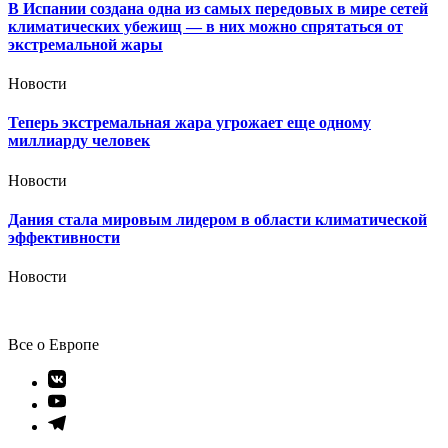
В Испании создана одна из самых передовых в мире сетей
климатических убежищ — в них можно спрятаться от
экстремальной жары
Новости
Теперь экстремальная жара угрожает еще одному
миллиарду человек
Новости
Дания стала мировым лидером в области климатической
эффективности
Новости
Все о Европе
Элемент
меню
Элемент
меню
Элемент
меню