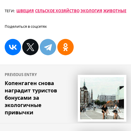
ТЕГИ:
ШВЕЦИЯ
СЕЛЬСКОЕ ХОЗЯЙСТВО
ЭКОЛОГИЯ
ЖИВОТНЫЕ
Поделиться в соцсетях
Навигация
PREVIOUS ENTRY
по
Копенгаген снова
наградит туристов
записям
бонусами за
экологичные
привычки