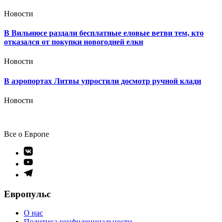
Новости
В Вильнюсе раздали бесплатные еловые ветви тем, кто
отказался от покупки новогодней елки
Новости
В аэропортах Литвы упростили досмотр ручной клади
Новости
Все о Европе
Элемент
меню
Элемент
меню
Элемент
меню
Европульс
О нас
Политика конфиденциальности