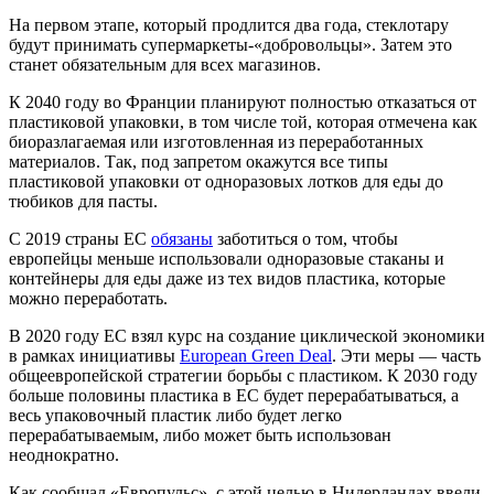
На первом этапе, который продлится два года, стеклотару
будут принимать супермаркеты-«добровольцы». Затем это
станет обязательным для всех магазинов.
К 2040 году во Франции планируют полностью отказаться от
пластиковой упаковки, в том числе той, которая отмечена как
биоразлагаемая или изготовленная из переработанных
материалов. Так, под запретом окажутся все типы
пластиковой упаковки от одноразовых лотков для еды до
тюбиков для пасты.
С 2019 страны ЕС
обязаны
заботиться о том, чтобы
европейцы меньше использовали одноразовые стаканы и
контейнеры для еды даже из тех видов пластика, которые
можно переработать.
В 2020 году ЕС взял курс на создание циклической экономики
в рамках инициативы
European Green Deal
. Эти меры — часть
общеевропейской стратегии борьбы с пластиком. К 2030 году
больше половины пластика в ЕС будет перерабатываться, а
весь упаковочный пластик либо будет легко
перерабатываемым, либо может быть использован
неоднократно.
Как сообщал «Европульс», с этой целью в Нидерландах ввели