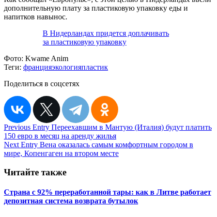
дополнительную плату за пластиковую упаковку еды и
напитков навынос.
В Нидерландах придется доплачивать
за пластиковую упаковку
Фото:
Kwame Anim
Теги:
франция
экология
пластик
Поделиться в соцсетях
Навигация
Previous Entry
Переехавшим в Мантую (Италия) будут платить
150 евро в месяц на аренду жилья
по
Next Entry
Вена оказалась самым комфортным городом в
записям
мире, Копенгаген на втором месте
Читайте также
Страна с 92% переработанной тары: как в Литве работает
депозитная система возврата бутылок