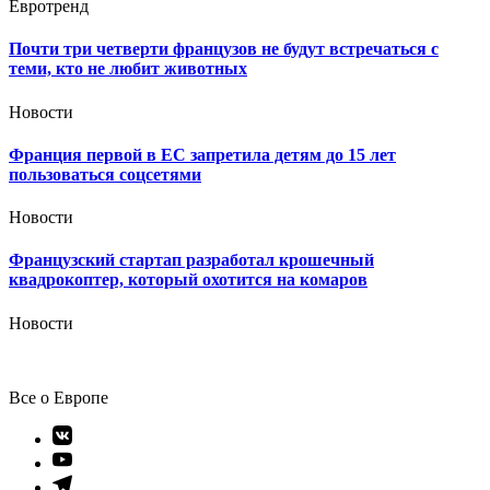
Евротренд
Почти три четверти французов не будут встречаться с
теми, кто не любит животных
Новости
Франция первой в ЕС запретила детям до 15 лет
пользоваться соцсетями
Новости
Французский стартап разработал крошечный
квадрокоптер, который охотится на комаров
Новости
Все о Европе
Элемент
меню
Элемент
меню
Элемент