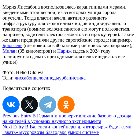
Мэрия Лиссабона воспользовалась карантинными мерами,
введенными этой весной, из-за которых улицы города
опустели. Тогда власти начали активно развивать
инфраструктуру для экологичных видов индивидуального
транспорта (помимо велосипедистов ею могут пользоваться,
например, водители электросамокатов и гироскутеров). Такие
же шаги предприняли другие европейские города: например,
Брюссель
(где появилось 40 километров новых велодорожек),
Милан
(35 километров) и
Париж
(здесь к 2024 году
планируется сделать пригодными для велосипедистов все
улицы).
Фото:
Helio Dilolwa
Теги:
лиссабон
велосипеды
урбанистика
Поделиться в соцсетях
Навигация
Previous Entry
В Германии проверят влияние базового дохода
на жителей в условиях научного эксперимента
по
Next Entry
В Валенсии контейнеры для вторсырья будут сами
записям
«звать» мусоровозы благодаря умной системе