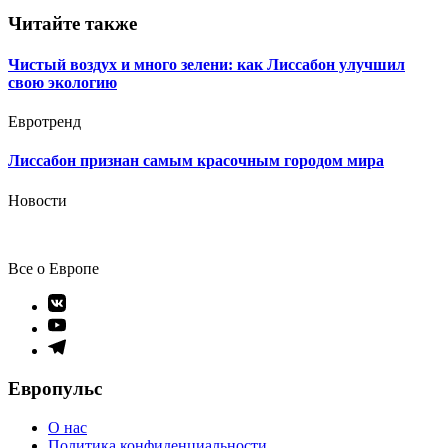
Читайте также
Чистый воздух и много зелени: как Лиссабон улучшил
свою экологию
Евротренд
Лиссабон признан самым красочным городом мира
Новости
Все о Европе
Элемент
меню
Элемент
меню
Элемент
меню
Европульс
О нас
Политика конфиденциальности