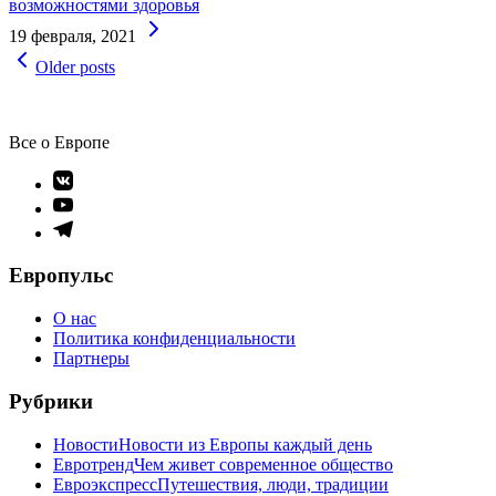
возможностями здоровья
Continue
19 февраля, 2021
Reading
Навигация
Older posts
по
записям
Все о Европе
Элемент
меню
Элемент
меню
Элемент
меню
Европульс
О нас
Политика конфиденциальности
Партнеры
Рубрики
Новости
Новости из Европы каждый день
Евротренд
Чем живет современное общество
Евроэкспресс
Путешествия, люди, традиции