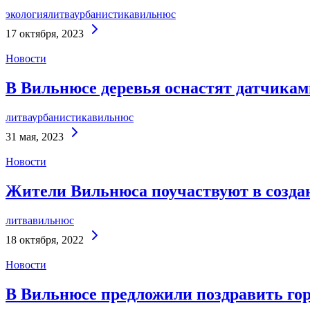
экология
литва
урбанистика
вильнюс
Continue
17 октября, 2023
Reading
Новости
В Вильнюсе деревья оснастят датчикам
литва
урбанистика
вильнюс
Continue
31 мая, 2023
Reading
Новости
Жители Вильнюса поучаствуют в создани
литва
вильнюс
Continue
18 октября, 2022
Reading
Новости
В Вильнюсе предложили поздравить гор