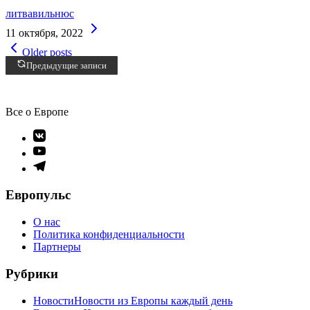
литва
вильнюс
Continue
11 октября, 2022
Reading
Навигация
Older posts
по
Предыдущие записи
записям
Все о Европе
Элемент
меню
Элемент
меню
Элемент
меню
Европульс
О нас
Политика конфиденциальности
Партнеры
Рубрики
Новости
Новости из Европы каждый день