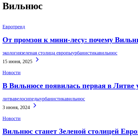
Вильнюс
Евротренд
От промзон к мини-лесу: почему Вильн
экология
зеленая столица европы
урбанистика
вильнюс
Continue
15 июня, 2025
Reading
Новости
В Вильнюсе появилась первая в Литве у
литва
велосипеды
урбанистика
вильнюс
Continue
3 июня, 2024
Reading
Новости
Вильнюс станет Зеленой столицей Евро