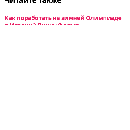
Читайте также
Как поработать на зимней Олимпиаде
в Италии? Личный опыт
Евроэкспресс
Как поехать волонтером в Европу в
2025 году: личный опыт
Еврокампус
Как научить учить молодежь и самой
научиться: личный опыт участия и
организации тренингов Erasmus+ Youth
Еврокампус
Все о Европе