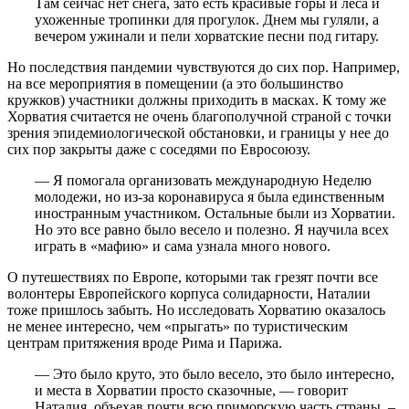
Там сейчас нет снега, зато есть красивые горы и леса и
ухоженные тропинки для прогулок. Днем мы гуляли, а
вечером ужинали и пели хорватские песни под гитару.
Но последствия пандемии чувствуются до сих пор. Например,
на все мероприятия в помещении (а это большинство
кружков) участники должны приходить в масках. К тому же
Хорватия считается не очень благополучной страной с точки
зрения эпидемиологической обстановки, и границы у нее до
сих пор закрыты даже с соседями по Евросоюзу.
— Я помогала организовать международную Неделю
молодежи, но из-за коронавируса я была единственным
иностранным участником. Остальные были из Хорватии.
Но это все равно было весело и полезно. Я научила всех
играть в «мафию» и сама узнала много нового.
О путешествиях по Европе, которыми так грезят почти все
волонтеры Европейского корпуса солидарности, Наталии
тоже пришлось забыть. Но исследовать Хорватию оказалось
не менее интересно, чем «прыгать» по туристическим
центрам притяжения вроде Рима и Парижа.
— Это было круто, это было весело, это было интересно,
и места в Хорватии просто сказочные, — говорит
Наталия, объехав почти всю приморскую часть страны. –