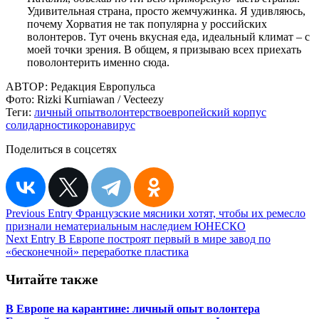
Удивительная страна, просто жемчужинка. Я удивляюсь,
почему Хорватия не так популярна у российских
волонтеров. Тут очень вкусная еда, идеальный климат – с
моей точки зрения. В общем, я призываю всех приехать
поволонтерить именно сюда.
АВТОР:
Редакция Европульса
Фото:
Rizki Kurniawan / Vecteezy
Теги:
личный опыт
волонтерство
европейский корпус
солидарности
коронавирус
Поделиться в соцсетях
Навигация
Previous Entry
Французские мясники хотят, чтобы их ремесло
признали нематериальным наследием ЮНЕСКО
по
Next Entry
В Европе построят первый в мире завод по
записям
«бесконечной» переработке пластика
Читайте также
В Европе на карантине: личный опыт волонтера