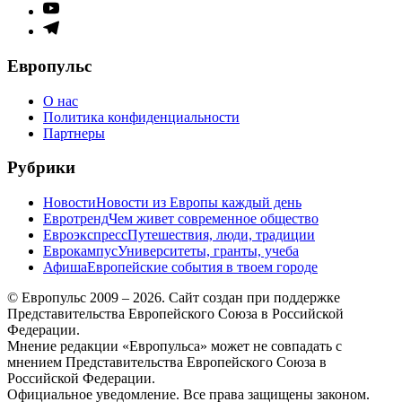
меню
Элемент
меню
Элемент
меню
Европульс
О нас
Политика конфиденциальности
Партнеры
Рубрики
Новости
Новости из Европы каждый день
Евротренд
Чем живет современное общество
Евроэкспресс
Путешествия, люди, традиции
Еврокампус
Университеты, гранты, учеба
Афиша
Европейские события в твоем городе
© Европульс 2009 – 2026. Сайт создан при поддержке
Представительства Европейского Союза в Российской
Федерации.
Мнение редакции «Европульса» может не совпадать с
мнением Представительства Европейского Союза в
Российской Федерации.
Официальное уведомление. Все права защищены законом.