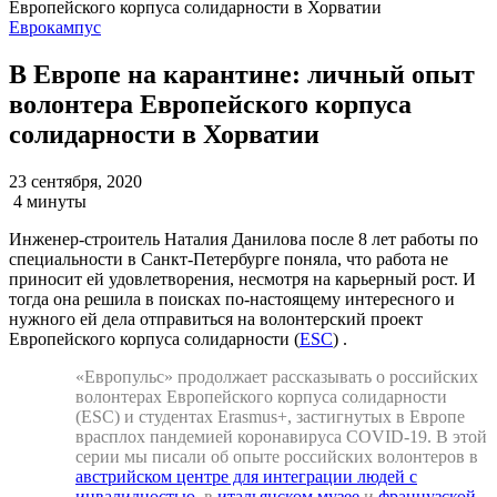
Еврокампус
В Европе на карантине: личный опыт
волонтера Европейского корпуса
солидарности в Хорватии
23 сентября, 2020
4 минуты
Инженер-строитель Наталия Данилова после 8 лет работы по
специальности в Санкт-Петербурге поняла, что работа не
приносит ей удовлетворения, несмотря на карьерный рост. И
тогда она решила в поисках по-настоящему интересного и
нужного ей дела отправиться на волонтерский проект
Европейского корпуса солидарности (
ESC
) .
«Европульс» продолжает рассказывать о российских
волонтерах Европейского корпуса солидарности
(ESC) и студентах Erasmus+, застигнутых в Европе
врасплох пандемией коронавируса COVID-19. В этой
серии мы писали об опыте российских волонтеров в
австрийском центре для интеграции людей с
инвалидностью
, в
итальянском музее
и
французской