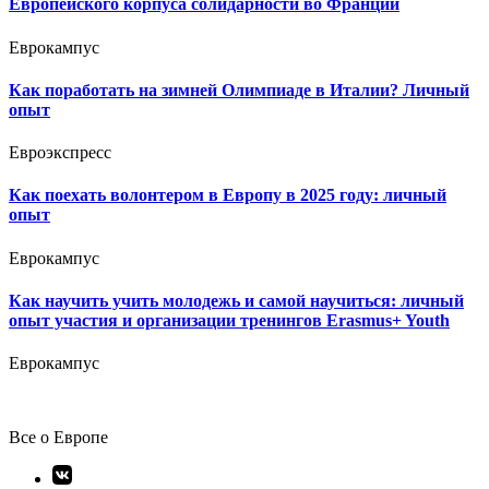
Европейского корпуса солидарности во Франции
Еврокампус
Как поработать на зимней Олимпиаде в Италии? Личный
опыт
Евроэкспресс
Как поехать волонтером в Европу в 2025 году: личный
опыт
Еврокампус
Как научить учить молодежь и самой научиться: личный
опыт участия и организации тренингов Erasmus+ Youth
Еврокампус
Все о Европе
Элемент