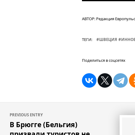
АВТОР:
Редакция Европуль
ТЕГИ:
ШВЕЦИЯ
ИННО
Поделиться в соцсетях
Навигация
PREVIOUS ENTRY
по
В Брюгге (Бельгия)
записям
призвали туристов не