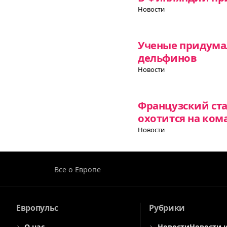
Новости
Ученые придумал
дельфинов
Новости
Французский ст
охотится на ком
Новости
Все о Европе
Европульс
Рубрики
О нас
Новости
Новости 