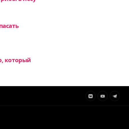
пасать
р, который
Элемент
Элемент
Элемент
меню
меню
меню