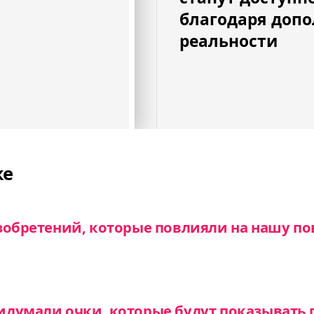
благодаря доп
реальности
же
зобретений, которые повлияли на нашу п
думали очки, которые будут показывать г