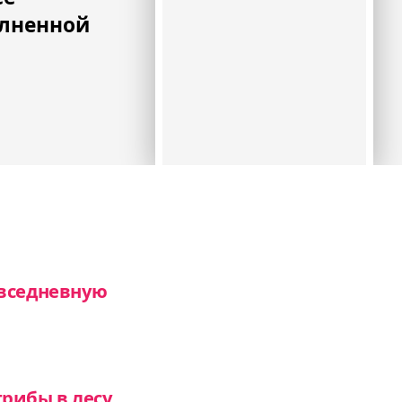
олненной
овседневную
рибы в лесу