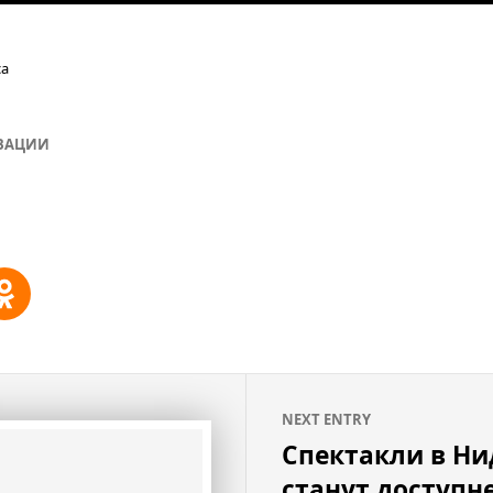
са
ВАЦИИ
NEXT ENTRY
Спектакли в Н
станут доступн