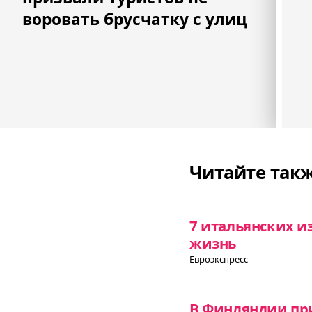
воровать брусчатку с улиц
Читайте так
7 итальянских и
жизнь
Евроэкспресс
В Финляндии при