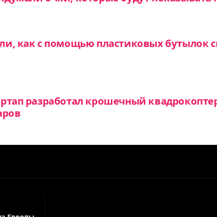
и, как с помощью пластиковых бутылок с
артап разработал крошечный квадрокопте
аров
из Европы