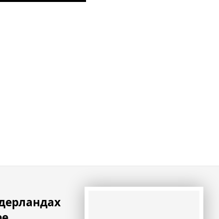
идерландах
ее