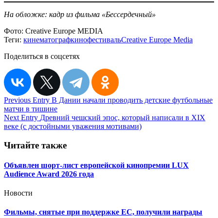
На обложке: кадр из фильма «Бессердечный»
Фото:
Creative Europe MEDIA
Теги:
кинематограф
кинофестиваль
Creative Europe Media
Поделиться в соцсетях
Навигация
Previous Entry
В Дании начали проводить детские футбольные
матчи в тишине
по
Next Entry
Древний чешский эпос, который написали в XIX
записям
веке (с достойными уважения мотивами)
Читайте также
Объявлен шорт-лист европейской кинопремии LUX
Audience Award 2026 года
Новости
Фильмы, снятые при поддержке ЕС, получили награды