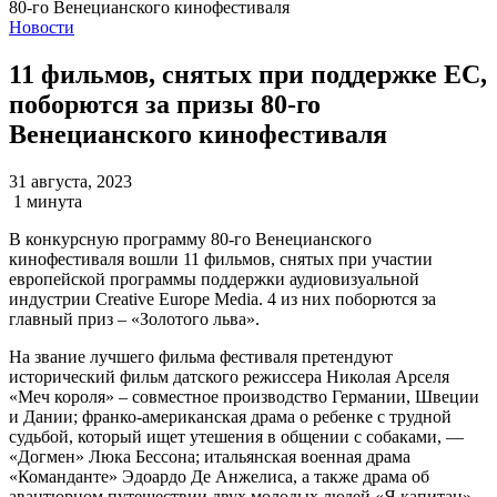
Новости
11 фильмов, снятых при поддержке ЕС,
поборются за призы 80-го
Венецианского кинофестиваля
31 августа, 2023
1 минута
В конкурсную программу 80-го Венецианского
кинофестиваля вошли 11 фильмов, снятых при участии
европейской программы поддержки аудиовизуальной
индустрии Creative Europe Media. 4 из них поборются за
главный приз – «Золотого льва».
На звание лучшего фильма фестиваля претендуют
исторический фильм датского режиссера Николая Арселя
«Меч короля» – совместное производство Германии, Швеции
и Дании; франко-американская драма о ребенке с трудной
судьбой, который ищет утешения в общении с собаками, —
«Догмен» Люка Бессона; итальянская военная драма
«Команданте» Эдоардо Де Анжелиса, а также драма об
авантюрном путешествии двух молодых людей «Я капитан»