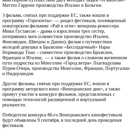
Маттео Гарроне производства Италии и Бельгии.
3 фильма, снятых при поддержке ЕС, также вошли в
программу «Горизонты» — раздел фестиваля, посвященный
новаторским фильмам: «Рай в огне» женцины-режиссера
Мики Густавсон – драма о взрослении трех сестер,
потерявших мать (совместное производство Италии,
Финляндии, Швеции и Дании); фильм о путешествии
молодой девушки в Бразилию «Бессердечный» Нары
Норманды Тиао – совместное производство Бразилии,
Франции и Италии, — а также фильм о сложном жизненном
пути подростка из Монголии «Город ветра» Лхагвадулама
Пурев-Очира, производства Монголии, Франции, Португалии
и Нидерландов.
Другие фильмы, снятые при поддержке ЕС, вошли в
программу авторского кино «Венецианские дни», а также
примут участие в конкурсе фильмов, представленных с
помощью технологий расширенной и виртуальной
реальности.
Победители конкурса 80-го Венецианского кинофестиваля
будут объявлены 9 сентября, в последний день проведения
фестиваля.