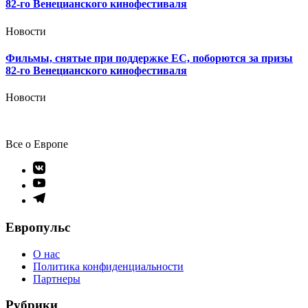
82-го Венецианского кинофестиваля
Новости
Фильмы, снятые при поддержке ЕС, поборются за призы
82-го Венецианского кинофестиваля
Новости
Все о Европе
Элемент
меню
Элемент
меню
Элемент
меню
Европульс
О нас
Политика конфиденциальности
Партнеры
Рубрики