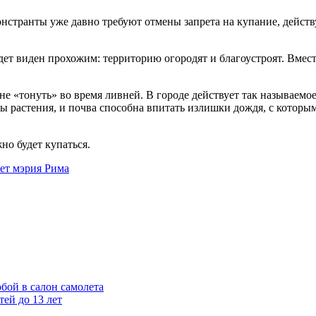
онстранты уже давно требуют отмены запрета на купание, действ
будет виден прохожим: территорию огородят и благоустроят. Вмес
е «тонуть» во время ливней. В городе действует так называемо
растения, и почва способна впитать излишки дождя, с которым 
но будет купаться.
ает мэрия Рима
бой в салон самолета
тей до 13 лет