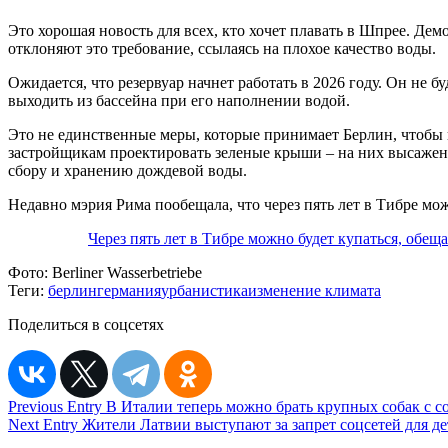
Это хорошая новость для всех, кто хочет плавать в Шпрее. Дем
отклоняют это требование, ссылаясь на плохое качество воды.
Ожидается, что резервуар начнет работать в 2026 году. Он не 
выходить из бассейна при его наполнении водой.
Это не единственные меры, которые принимает Берлин, чтобы н
застройщикам проектировать зеленые крыши – на них высажены 
сбору и хранению дождевой воды.
Недавно мэрия Рима пообещала, что через пять лет в Тибре мож
Через пять лет в Тибре можно будет купаться, обещ
Фото:
Berliner Wasserbetriebe
Теги:
берлин
германия
урбанистика
изменение климата
Поделиться в соцсетях
Навигация
Previous Entry
В Италии теперь можно брать крупных собак с со
Next Entry
Жители Латвии выступают за запрет соцсетей для де
по