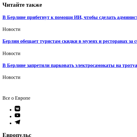
записям
Читайте также
В Берлине прибегнут к помощи ИИ, чтобы сделать админис
Новости
Берлин обещает туристам скидки в музеях и ресторанах за 
Новости
В Берлине запретили парковать электросамокаты на тротуа
Новости
Все о Европе
Элемент
меню
Элемент
меню
Элемент
меню
Европульс