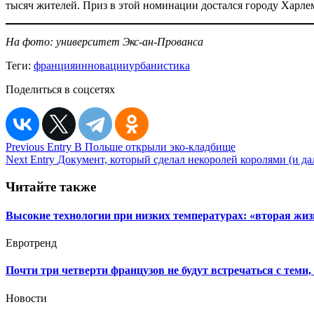
тысяч жителей. Приз в этой номинации достался городу Харлем
На фото: университет Экс-ан-Прованса
Теги:
франция
инновации
урбанистика
Поделиться в соцсетях
Навигация
Previous Entry
В Польше открыли эко-кладбище
Next Entry
Документ, который сделал некоролей королями (и да
по
записям
Читайте также
Высокие технологии при низких температурах: «вторая жиз
Евротренд
Почти три четверти французов не будут встречаться с теми
Новости