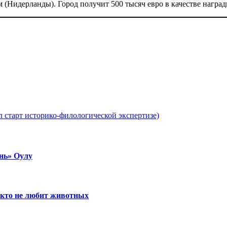
 (Нидерланды). Город получит 500 тысяч евро в качестве наград
л старт историко-филологической экспертизе)
нь» Оулу
, кто не любит животных