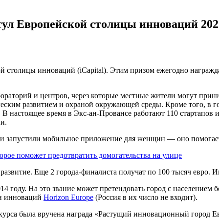
тул Европейской столицы инноваций 202
й столицы инноваций (iCapital). Этим призом ежегодно награжд
бораторий и центров, через которые местные жители могут при
еским развитием и охраной окружающей среды. Кроме того, в г
В настоящее время в Экс-ан-Провансе работают 110 стартапов 
и.
и и запустили мобильное приложение для женщин — оно помогает
рое поможет предотвратить домогательства на улице
развитие. Еще 2 города-финалиста получат по 100 тысяч евро. 
14 году. На это звание может претендовать город с населением 
 и инноваций
Horizon E
u
rope
(Россия в их число не входит).
курса была вручена награда «Растущий инновационный город Евр