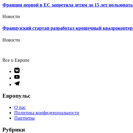
Франция первой в ЕС запретила детям до 15 лет пользовать
Новости
Французский стартап разработал крошечный квадрокоптер,
Новости
Все о Европе
Элемент
меню
Элемент
меню
Элемент
меню
Европульс
О нас
Политика конфиденциальности
Партнеры
Рубрики