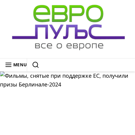
Skip
to
content
ЕВРОПУЛЬС: ВСЁ О ЕВРОПЕ
MENU
SEARCH