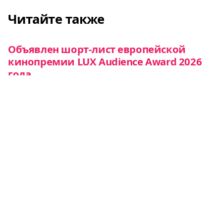
Читайте также
Объявлен шорт-лист европейской
кинопремии LUX Audience Award 2026
года
Новости
Фильмы, снятые при поддержке ЕС,
получили награды 82-го Венецианского
кинофестиваля
Новости
Фильмы, снятые при поддержке ЕС,
поборются за призы 82-го
Венецианского кинофестиваля
Новости