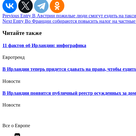
Навигация
Previous Entry
В Австрии пожилые люди смогут ездить на такси 
Next Entry
Во Франции собираются повысить налог на частные
по
записям
Читайте также
11 фактов об Ирландии: инфографика
Евротренд
В Ирландии теперь придется сдавать на права, чтобы ездит
Новости
В Ирландии появится публичный реестр осужденных за до
Новости
Все о Европе
Элемент