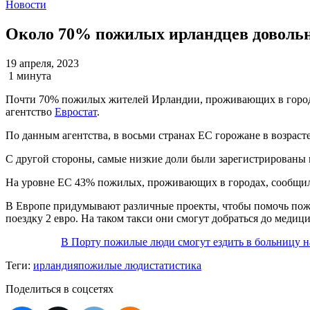
Новости
Около 70% пожилых ирландцев довольн
19 апреля, 2023
1 минута
Почти 70% пожилых жителей Ирландии, проживающих в городах
агентство
Евростат
.
По данным агентства, в восьми странах ЕС горожане в возраст
С другой стороны, самые низкие доли были зарегистрированы в
На уровне ЕС 43% пожилых, проживающих в городах, сообщили,
В Европе придумывают различные проекты, чтобы помочь пожил
поездку 2 евро. На таком такси они смогут добраться до медиц
В Порту пожилые люди смогут ездить в больницу на
Теги:
ирландия
пожилые люди
статистика
Поделиться в соцсетях