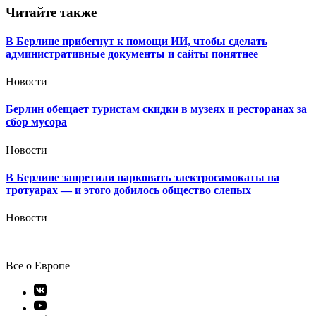
Читайте также
В Берлине прибегнут к помощи ИИ, чтобы сделать
административные документы и сайты понятнее
Новости
Берлин обещает туристам скидки в музеях и ресторанах за
сбор мусора
Новости
В Берлине запретили парковать электросамокаты на
тротуарах — и этого добилось общество слепых
Новости
Все о Европе
Элемент
меню
Элемент