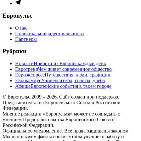
меню
Элемент
меню
Европульс
О нас
Политика конфиденциальности
Партнеры
Рубрики
Новости
Новости из Европы каждый день
Евротренд
Чем живет современное общество
Евроэкспресс
Путешествия, люди, традиции
Еврокампус
Университеты, гранты, учеба
Афиша
Европейские события в твоем городе
© Европульс 2009 – 2026. Сайт создан при поддержке
Представительства Европейского Союза в Российской
Федерации.
Мнение редакции «Европульса» может не совпадать с
мнением Представительства Европейского Союза в
Российской Федерации.
Официальное уведомление. Все права защищены законом.
Мы используем файлы cookie, чтобы улучшить работу и