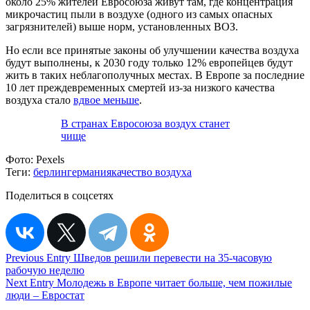
около 25% жителей Евросоюза живут там, где концентрация
микрочастиц пыли в воздухе (одного из самых опасных
загрязнителей) выше норм, установленных ВОЗ.
Но если все принятые законы об улучшении качества воздуха
будут выполнены, к 2030 году только 12% европейцев будут
жить в таких неблагополучных местах. В Европе за последние
10 лет преждевременных смертей из-за низкого качества
воздуха стало
вдвое меньше
.
В странах Евросоюза воздух станет
чище
Фото:
Pexels
Теги:
берлин
германия
качество воздуха
Поделиться в соцсетях
Навигация
Previous Entry
Шведов решили перевести на 35-часовую
рабочую неделю
по
Next Entry
Молодежь в Европе читает больше, чем пожилые
записям
люди – Евростат