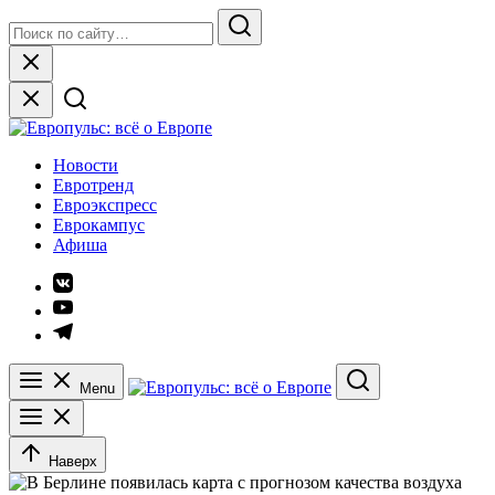
Skip
Search
to
for:
Search
content
Close
Европульс: всё о Европе
Новости
Евротренд
Евроэкспресс
Еврокампус
Афиша
Элемент
меню
Элемент
меню
Элемент
меню
Menu
Search
Наверх