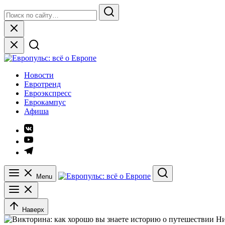
Skip
Search
to
for:
Search
content
Close
Европульс: всё о Европе
Новости
Евротренд
Евроэкспресс
Еврокампус
Афиша
Элемент
меню
Элемент
меню
Элемент
меню
Menu
Search
Наверх