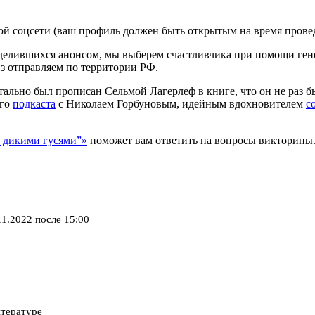
ой соцсети (ваш профиль должен быть открытым на время прове
делившихся анонсом, мы выберем счастливчика при помощи гене
из отправляем по территории РФ.
ально был прописан Сельмой Лагерлеф в книге, что он не раз б
его
подкаста
с Николаем Горбуновым, идейным вдохновителем
с
с дикими гусями”»
поможет вам ответить на вопросы викторины.