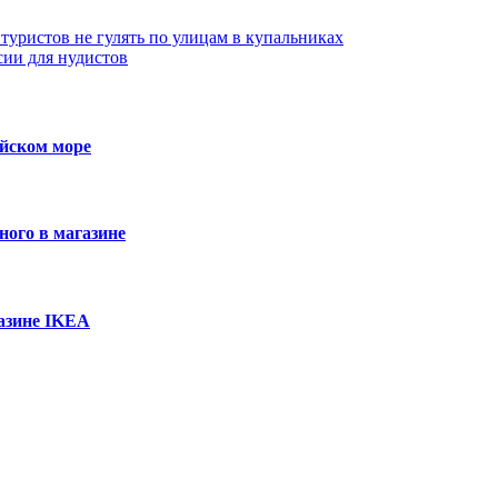
туристов не гулять по улицам в купальниках
сии для нудистов
ийском море
ного в магазине
азине IKEA