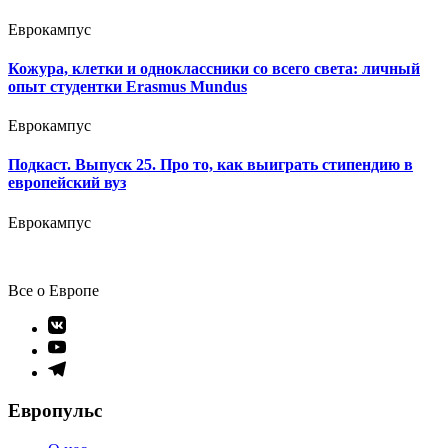
Еврокампус
Кожура, клетки и одноклассники со всего света: личный
опыт студентки Erasmus Mundus
Еврокампус
Подкаст. Выпуск 25. Про то, как выиграть стипендию в
европейский вуз
Еврокампус
Все о Европе
Элемент
меню
Элемент
меню
Элемент
меню
Европульс