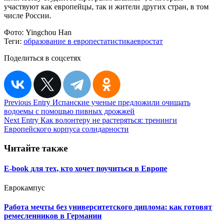
участвуют как европейцы, так и жители других стран, в том
числе России.
Фото:
Yingchou Han
Теги:
образование в европе
статистика
евростат
Поделиться в соцсетях
Навигация
Previous Entry
Испанские ученые предложили очищать
водоемы с помощью пивных дрожжей
по
Next Entry
Как волонтеру не растеряться: тренинги
записям
Европейского корпуса солидарности
Читайте также
E-book для тех, кто хочет поучиться в Европе
Еврокампус
Работа мечты без университетского диплома: как готовят
ремесленников в Германии