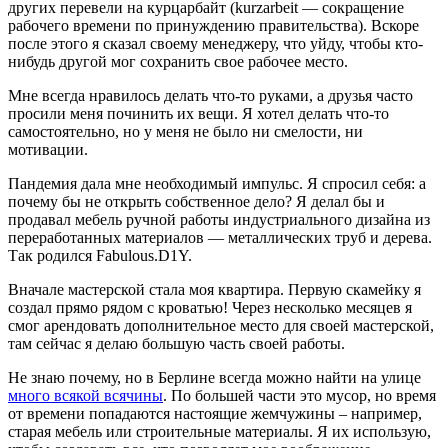
других перевели на курцарбайт (kurzarbeit — сокращение
рабочего времени по принуждению правительства). Вскоре
после этого я сказал своему менеджеру, что уйду, чтобы кто-
нибудь другой мог сохранить свое рабочее место.
Мне всегда нравилось делать что-то руками, a друзья часто
просили меня починить их вещи. Я хотел делать что-то
самостоятельно, но у меня не было ни смелости, ни
мотивации.
Пандемия дала мне необходимый импульс. Я спросил себя: а
почему бы не открыть собственное дело? Я делал бы и
продавал мебель ручной работы индустриального дизайна из
переработанных материалов — металлических труб и дерева.
Так родился Fabulous.D1Y.
Вначале мастерской стала моя квартира. Первую скамейку я
создал прямо рядом с кроватью! Через несколько месяцев я
смог арендовать дополнительное место для своей мастерской,
там сейчас я делаю большую часть своей работы.
Не знаю почему, но в Берлине всегда можно найти на улице
много всякой всячины
. По большей части это мусор, но время
от времени попадаются настоящие жемчужины – например,
старая мебель или строительные материалы. Я их использую,