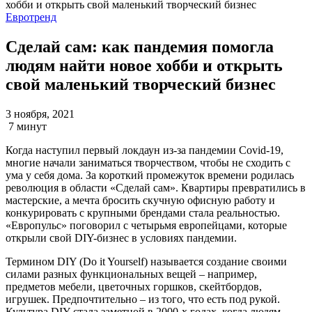
Евротренд
Сделай сам: как пандемия помогла
людям найти новое хобби и открыть
свой маленький творческий бизнес
3 ноября, 2021
7 минут
Когда наступил первый локдаун из-за пандемии Covid-19,
многие начали заниматься творчеством, чтобы не сходить с
ума у себя дома. За короткий промежуток времени родилась
революция в области «Сделай сам». Квартиры превратились в
мастерские, а мечта бросить скучную офисную работу и
конкурировать с крупными брендами стала реальностью.
«Европульс» поговорил с четырьмя европейцами, которые
открыли свой DIY-бизнес в условиях пандемии.
Термином DIY (Do it Yourself) называется создание своими
силами разных функциональных вещей – например,
предметов мебели, цветочных горшков, скейтбордов,
игрушек. Предпочтительно – из того, что есть под рукой.
Культура DIY стала заметной в 2000-х годах, когда людям