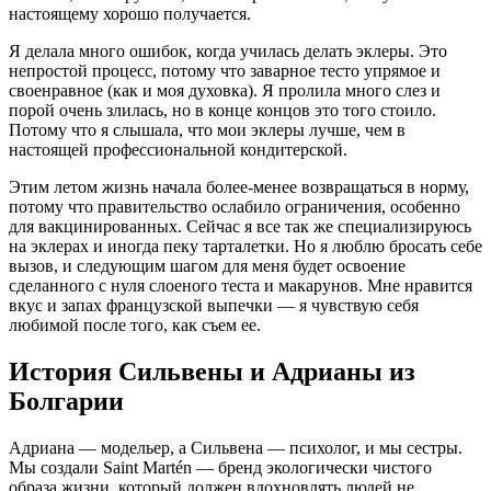
настоящему хорошо получается.
Я делала много ошибок, когда училась делать эклеры. Это
непростой процесс, потому что заварное тесто упрямое и
своенравное (как и моя духовка). Я пролила много слез и
порой очень злилась, но в конце концов это того стоило.
Потому что я слышала, что мои эклеры лучше, чем в
настоящей профессиональной кондитерской.
Этим летом жизнь начала более-менее возвращаться в норму,
потому что правительство ослабило ограничения, особенно
для вакцинированных. Сейчас я все так же специализируюсь
на эклерах и иногда пеку тарталетки. Но я люблю бросать себе
вызов, и следующим шагом для меня будет освоение
сделанного с нуля слоеного теста и макарунов. Мне нравится
вкус и запах французской выпечки — я чувствую себя
любимой после того, как съем ее.
История Сильвены и Адрианы из
Болгарии
Адриана — модельер, а Сильвена — психолог, и мы сестры.
Мы создали Saint Martén — бренд экологически чистого
образа жизни, который должен вдохновлять людей не