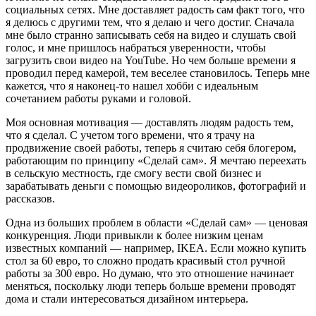
социальных сетях. Мне доставляет радость сам факт того, что
я делюсь с другими тем, что я делаю и чего достиг. Сначала
мне было странно записывать себя на видео и слушать свой
голос, и мне пришлось набраться уверенности, чтобы
загрузить свои видео на YouTube. Но чем больше времени я
проводил перед камерой, тем веселее становилось. Теперь мне
кажется, что я наконец-то нашел хобби с идеальным
сочетанием работы руками и головой.
Моя основная мотивация — доставлять людям радость тем,
что я сделал. С учетом того времени, что я трачу на
продвижение своей работы, теперь я считаю себя блогером,
работающим по принципу «Сделай сам». Я мечтаю переехать
в сельскую местность, где смогу вести свой бизнес и
зарабатывать деньги с помощью видеороликов, фотографий и
рассказов.
Одна из больших проблем в области «Сделай сам» — ценовая
конкуренция. Люди привыкли к более низким ценам
известных компаний — например, IKEA. Если можно купить
стол за 60 евро, то сложно продать красивый стол ручной
работы за 300 евро. Но думаю, что это отношение начинает
меняться, поскольку люди теперь больше времени проводят
дома и стали интересоваться дизайном интерьера.