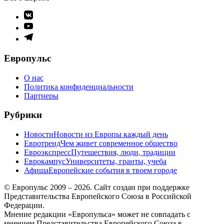
Элемент
меню
Элемент
меню
Элемент
меню
Европульс
О нас
Политика конфиденциальности
Партнеры
Рубрики
Новости
Новости из Европы каждый день
Евротренд
Чем живет современное общество
Евроэкспресс
Путешествия, люди, традиции
Еврокампус
Университеты, гранты, учеба
Афиша
Европейские события в твоем городе
© Европульс 2009 – 2026. Сайт создан при поддержке
Представительства Европейского Союза в Российской
Федерации.
Мнение редакции «Европульса» может не совпадать с
мнением Представительства Европейского Союза в