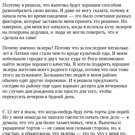
Поэтому я решила, что выпечка будет хорошим способом
разнообразить свою жизнь. Я даже не могу сказать, почему я
начала печь во время пандемии — это было сочетание разных
факторов, которые заставили меня принять это решение. Но
наверное, для меня все началось, когда я испекла кучу эклеров
на похороны дедушки, и люди не могли поверить, что я
сделала их сама!
Почему именно эклеры? Потому что за последние несколько
лет в Латвии они стали чем-то вроде культовой еды. В моем
небольшом городке в двух часах езды от Риги невозможно
найти эклеры хорошего качества. Я хотела подарить хорошие
эклеры жителям моего родного города, потому что они тоже
этого заслуживают. Большинство людей в моем районе
обычно едят другие пирожные. И я решила предложить
соседям по району еще один вариант десерта для вечеринки
по случаю дня рождения или просто для того, чтобы
перекусить вечером в будний день.
С 12 лет я знала, что когда-нибудь буду печь торты для людей.
Но у меня никогда не хватало смелости начать свое дело — я
думала, что это для более талантливых, чем я. Выпечка и
украшение тортов — не самая моя сильная сторона, но, к
счастью, я обнаружила, что эклеры — это то, что у меня по-