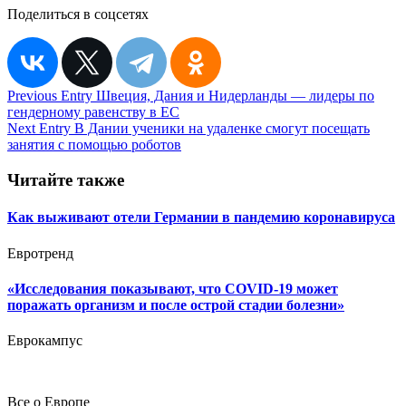
Поделиться в соцсетях
Навигация
Previous Entry
Швеция, Дания и Нидерланды — лидеры по
гендерному равенству в ЕС
по
Next Entry
В Дании ученики на удаленке смогут посещать
записям
занятия с помощью роботов
Читайте также
Как выживают отели Германии в пандемию коронавируса
Евротренд
«Исследования показывают, что COVID-19 может
поражать организм и после острой стадии болезни»
Еврокампус
Все о Европе