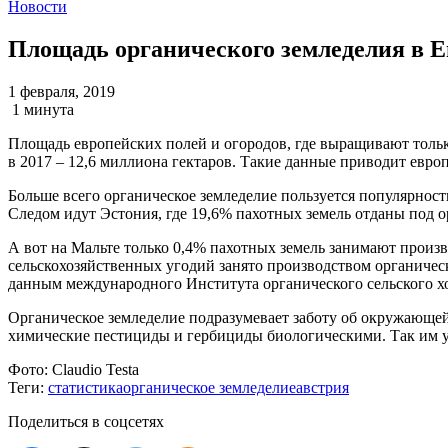
Новости
Площадь органического земледелия в Е
1 февраля, 2019
1 минута
Площадь европейских полей и огородов, где выращивают только
в 2017 – 12,6 миллиона гектаров. Такие данные приводит европ
Больше всего органическое земледелие пользуется популярнос
Следом идут Эстония, где 19,6% пахотных земель отданы под о
А вот на Мальте только 0,4% пахотных земель занимают произ
сельскохозяйственных угодий занято производством органическ
данным международного Института органического сельского хо
Органическое земледелие подразумевает заботу об окружающей
химические пестициды и гербициды биологическими. Так им уд
Фото:
Claudio Testa
Теги:
статистика
органическое земледелие
австрия
Поделиться в соцсетях