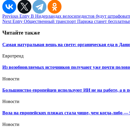
Навигация
Previous Entry
В Нидерландах велосипедистов будут штрафовать
Next Entry
Общественный транспорт Парижа станет бесплатным 
по
записям
Читайте также
Самая натуральная вещь на свете: органическая еда в Дан
Евротренд
Из возобновляемых источников получают уже почти полови
Новости
Большинство европейцев используют ИИ не на работе, а в 
Новости
Вода на европейских пляжах стала чище, чем когда-либо —
Новости