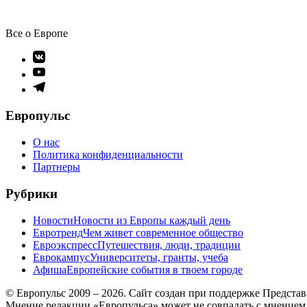
Все о Европе
Элемент
меню
Элемент
меню
Элемент
меню
Европульс
О нас
Политика конфиденциальности
Партнеры
Рубрики
Новости
Новости из Европы каждый день
Евротренд
Чем живет современное общество
Евроэкспресс
Путешествия, люди, традиции
Еврокампус
Университеты, гранты, учеба
Афиша
Европейские события в твоем городе
© Европульс 2009 – 2026. Сайт создан при поддержке Предста
Мнение редакции «Европульса» может не совпадать с мнением