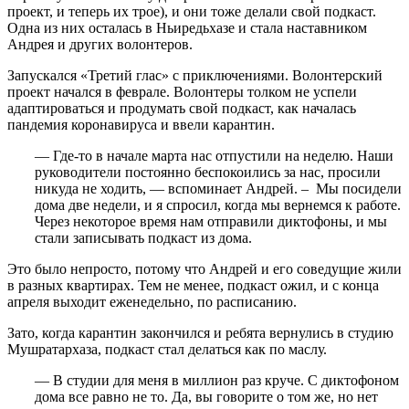
проект, и теперь их трое), и они тоже делали свой подкаст.
Одна из них осталась в Ньиредьхазе и стала наставником
Андрея и других волонтеров.
Запускался «Третий глас» с приключениями. Волонтерский
проект начался в феврале. Волонтеры толком не успели
адаптироваться и продумать свой подкаст, как началась
пандемия коронавируса и ввели карантин.
— Где-то в начале марта нас отпустили на неделю. Наши
руководители постоянно беспокоились за нас, просили
никуда не ходить, — вспоминает Андрей. – Мы посидели
дома две недели, и я спросил, когда мы вернемся к работе.
Через некоторое время нам отправили диктофоны, и мы
стали записывать подкаст из дома.
Это было непросто, потому что Андрей и его соведущие жили
в разных квартирах. Тем не менее, подкаст ожил, и с конца
апреля выходит еженедельно, по расписанию.
Зато, когда карантин закончился и ребята вернулись в студию
Мушратархаза, подкаст стал делаться как по маслу.
— В студии для меня в миллион раз круче. С диктофоном
дома все равно не то. Да, вы говорите о том же, но нет