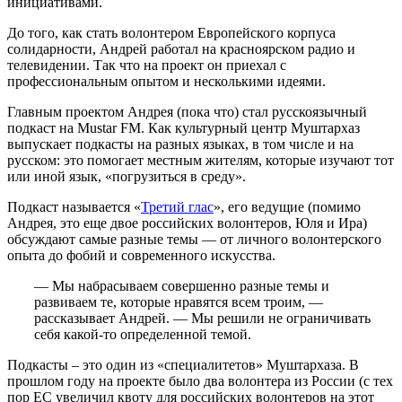
инициативами.
До того, как стать волонтером Европейского корпуса
солидарности, Андрей работал на красноярском радио и
телевидении. Так что на проект он приехал с
профессиональным опытом и несколькими идеями.
Главным проектом Андрея (пока что) стал русскоязычный
подкаст на Mustar FM. Как культурный центр Муштархаз
выпускает подкасты на разных языках, в том числе и на
русском: это помогает местным жителям, которые изучают тот
или иной язык, «погрузиться в среду».
Подкаст называется «
Третий глас
», его ведущие (помимо
Андрея, это еще двое российских волонтеров, Юля и Ира)
обсуждают самые разные темы — от личного волонтерского
опыта до фобий и современного искусства.
— Мы набрасываем совершенно разные темы и
развиваем те, которые нравятся всем троим, —
рассказывает Андрей. — Мы решили не ограничивать
себя какой-то определенной темой.
Подкасты – это один из «специалитетов» Муштархаза. В
прошлом году на проекте было два волонтера из России (с тех
пор ЕС увеличил квоту для российских волонтеров на этот