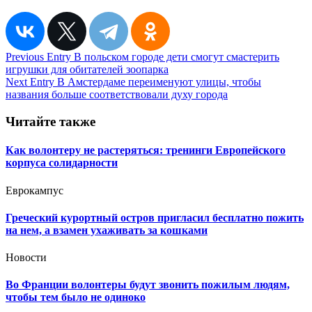
Навигация
Previous Entry
В польском городе дети смогут смастерить
игрушки для обитателей зоопарка
по
Next Entry
В Амстердаме переименуют улицы, чтобы
записям
названия больше соответствовали духу города
Читайте также
Как волонтеру не растеряться: тренинги Европейского
корпуса солидарности
Еврокампус
Греческий курортный остров пригласил бесплатно пожить
на нем, а взамен ухаживать за кошками
Новости
Во Франции волонтеры будут звонить пожилым людям,
чтобы тем было не одиноко