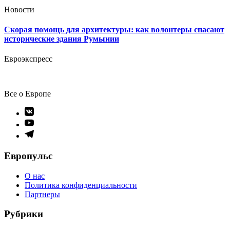
Новости
Скорая помощь для архитектуры: как волонтеры спасают
исторические здания Румынии
Евроэкспресс
Все о Европе
Элемент
меню
Элемент
меню
Элемент
меню
Европульс
О нас
Политика конфиденциальности
Партнеры
Рубрики