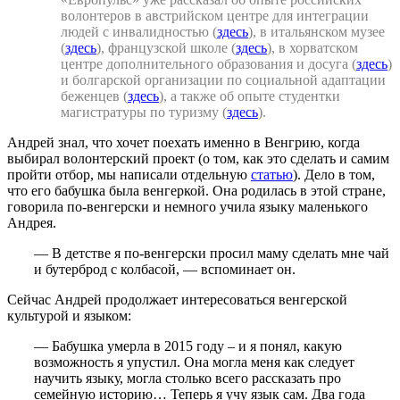
волонтеров в австрийском центре для интеграции
людей с инвалидностью (
здесь
), в итальянском музее
(
здесь
), французской школе (
здесь
), в хорватском
центре дополнительного образования и досуга (
здесь
)
и болгарской организации по социальной адаптации
беженцев (
здесь
), а также об опыте студентки
магистратуры по туризму (
здесь
).
Андрей знал, что хочет поехать именно в Венгрию, когда
выбирал волонтерский проект (о том, как это сделать и самим
пройти отбор, мы написали отдельную
статью
). Дело в том,
что его бабушка была венгеркой. Она родилась в этой стране,
говорила по-венгерски и немного учила языку маленького
Андрея.
— В детстве я по-венгерски просил маму сделать мне чай
и бутерброд с колбасой, — вспоминает он.
Сейчас Андрей продолжает интересоваться венгерской
культурой и языком:
— Бабушка умерла в 2015 году – и я понял, какую
возможность я упустил. Она могла меня как следует
научить языку, могла столько всего рассказать про
семейную историю… Теперь я учу язык сам. Два года