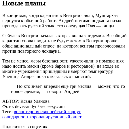
Новые планы
В конце мая, когда карантин в Венгрии сняли, Муштархаз
вернулся к обычной работе. Андрей помимо подкаста начал
преподавать русский язык; его соведущая Юля — танцы.
Сейчас в Венгрии началась вторая волна эпидемии. Всеобщий
карантин снова вводить не будут: летом в Венгрии прошел
общенациональный опрос, на котором венгры проголосовали
против повторного локдауна.
Тем не менее, меры безопасности ужесточили: в помещениях
надо носить маски (кроме баров и ресторанов), на входе во
многие учреждения пришедшим измеряют температуру.
Ученица Андрея пока отказалась от занятий.
— Но кто знает, впереди еще три месяца — может, что-то
новое сделаем, — говорит Андрей.
АВТОР:
Ксана Уланова
Фото:
devissandyr / vecteezy.com
Теги:
волонтерство
европейский корпус
солидарности
коронавирус
личный опыт
Поделиться в соцсетях