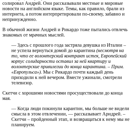
солировал Андрей. Они рассказывали местные и мировые
новости на английском языке. Темы, как правило, брали из
интернета, а потом интерпретировали по-своему, забавно и
непринужденно.
В обычной жизни Андрей и Рикардо тоже пытались отвлечь
знакомых от мрачных мыслей.
— Здесь с прошлого года застряла девушка из Италии –
не успела вернуться домой до карантина
(несмотря на
то, что ее волонтерский контракт истек, Европейский
корпус солидарности оставил за ней квартиру и
волонтерские привилегии до конца карантина. – Прим.
«Европульса»).
Мы с Рикардо почти каждый день
приходили к ней вечером. Вместе ужинали, смотрели
телевизор.
Скетчи с хорошими новостями просуществовали до конца
мая.
— Когда люди покинули карантин, мы больше не видели
смысла в этом отвлечении, — рассказывает Арндрей. –
Скетчи – пройденный этап, и возвращаться к нему мы не
планируем.