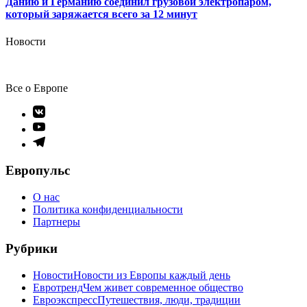
Данию и Германию соединил грузовой электропаром,
который заряжается всего за 12 минут
Новости
Все о Европе
Элемент
меню
Элемент
меню
Элемент
меню
Европульс
О нас
Политика конфиденциальности
Партнеры
Рубрики
Новости
Новости из Европы каждый день
Евротренд
Чем живет современное общество
Евроэкспресс
Путешествия, люди, традиции