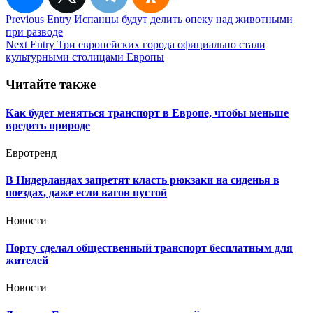
Навигация
Previous Entry
Испанцы будут делить опеку над животными
при разводе
по
Next Entry
Три европейских города официально стали
записям
культурными столицами Европы
Читайте также
Как будет меняться транспорт в Европе, чтобы меньше
вредить природе
Евротренд
В Нидерландах запретят класть рюкзаки на сиденья в
поездах, даже если вагон пустой
Новости
Порту сделал общественный транспорт бесплатным для
жителей
Новости