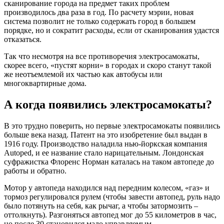
сканирование города на предмет таких проблем
производилось два раза в год. По расчету мэрии, новая
система позволит не только содержать город в большем
порядке, но и сократит расходы, если от сканирования удастся
отказаться.
Так что несмотря на все противоречия электросамокаты,
скорее всего, «пустят корни» в городах и скоро станут такой
же неотъемлемой их частью как автобусы или
многоквартирные дома.
А когда появились электросамокаты?
В это трудно поверить, но первые электросамокаты появились
больше века назад. Патент на это изобретение был выдан в
1916 году. Производство наладила нью-йоркская компания
Autoped, и ее название стало нарицательным. Лондонская
суфражистка Флоренс Норман каталась на таком автопеде до
работы и обратно.
Мотор у автопеда находился над передним колесом, «газ» и
тормоз регулировался рулем (чтобы завести автопед, руль надо
было потянуть на себя, как рычаг, а чтобы затормозить –
оттолкнуть). Разгоняться автопед мог до 55 километров в час,
но после 30 становился мало управляемым.