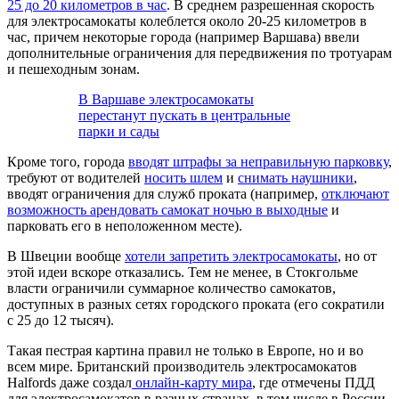
25 до 20 километров в час
. В среднем разрешенная скорость
для электросамокаты колеблется около 20-25 километров в
час, причем некоторые города (например Варшава) ввели
дополнительные ограничения для передвижения по тротуарам
и пешеходным зонам.
В Варшаве электросамокаты
перестанут пускать в центральные
парки и сады
Кроме того, города
вводят штрафы за неправильную парковку
,
требуют от водителей
носить шлем
и
снимать наушники
,
вводят ограничения для служб проката (например,
отключают
возможность арендовать самокат ночью в выходные
и
парковать его в неположенном месте).
В Швеции вообще
хотели запретить электросамокаты
, но от
этой идеи вскоре отказались. Тем не менее, в Стокгольме
власти ограничили суммарное количество самокатов,
доступных в разных сетях городского проката (его сократили
с 25 до 12 тысяч).
Такая пестрая картина правил не только в Европе, но и во
всем мире. Британский производитель электросамокатов
Halfords даже создал
онлайн-карту мира
, где отмечены ПДД
для электросамокатов в разных странах, в том числе в России.