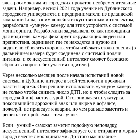
электросамокатам из городских прокатов необременительные
задачи. Например, весной 2021 года ученые из Дублинского
городского университета и предприниматели из ирландской
компании Luna, занимающейся искусственным интеллектом,
разработали «умную» камеру для этих устройств с системой
мониторинга. Разработчики задумывали ее как помощника
для водителя: камера фиксирует окружающих людей или
препятствия, оценивает, где те находятся и нужно ли
водителю сбросить скорость, чтобы избежать столкновения (в
дальнейшем камера будет соединена с системой подачи
питания, и ее искусственный интеллект сможет безопасно
сбросить скорость без участия водителя).
Через несколько месяцев после начала испытаний новой
системы в Дублине интерес к этой технологии проявили
власти Парижа. Они решили использовать «умную» камеру
не только чтобы снизить число ДТП, но и чтобы следить за
городской инфраструктурой. Отслоившаяся штукатурка,
покосившийся дорожный знак или дырка в асфальте,
пожалуй, не приведут к аварии, но чем раньше заметить и
решить эти проблемы – тем лучше.
Если «умный» самокат заметит подобную неполадку,
искусственный интеллект зафиксирует ее и отправит в мэрию
города вместе с координатами. До этого масштабное