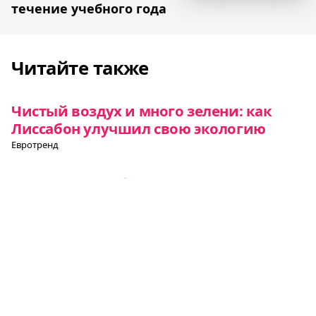
течение учебного года
Читайте также
Чистый воздух и много зелени: как
Лиссабон улучшил свою экологию
Евротренд
В Берлине прибегнут к помощи ИИ,
чтобы сделать административные
документы и сайты понятнее
Новости
Берлин обещает туристам скидки в
музеях и ресторанах за сбор мусора
Новости